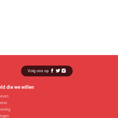
Volg ons op
ld die we willen
ieven
enis
verleg
ingen