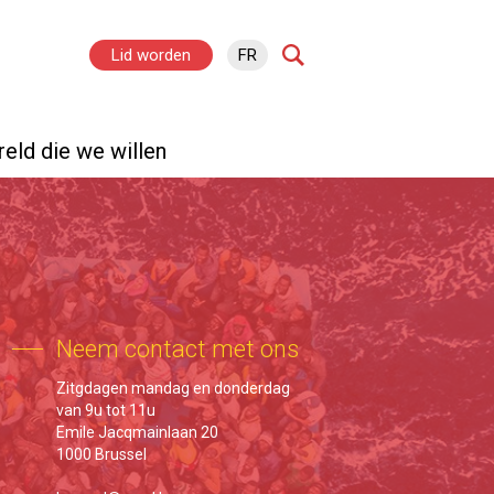
Lid worden
FR
eld die we willen
Neem contact met ons
Zitgdagen mandag en donderdag
van 9u tot 11u
Emile Jacqmainlaan 20
1000 Brussel