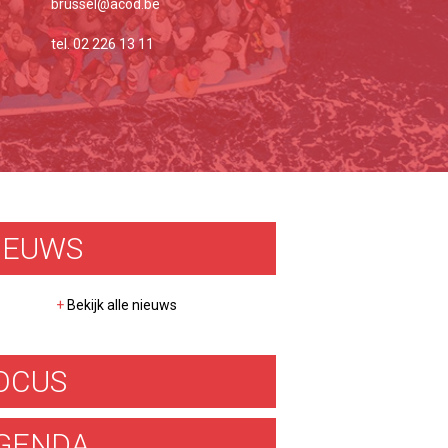
brussel@acod.be
tel. 02 226 13 11
IEUWS
+
Bekijk alle nieuws
OCUS
GENDA