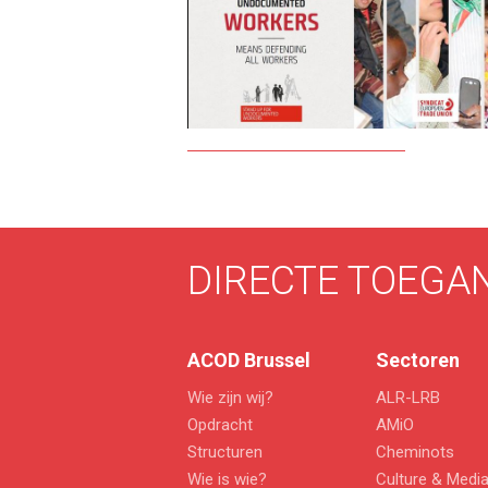
DIRECTE TOEGA
ACOD Brussel
Sectoren
Wie zijn wij?
ALR-LRB
Opdracht
AMiO
Structuren
Cheminots
Wie is wie?
Culture & Medi