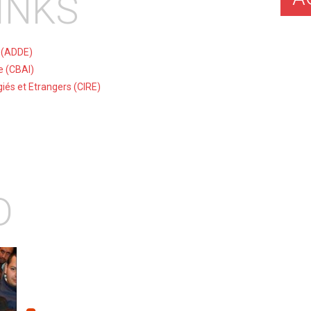
INKS
s (ADDE)
le (CBAI)
iés et Etrangers (CIRE)
D